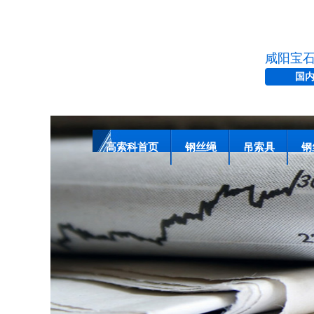
咸阳宝
国
高索科首页
钢丝绳
吊索具
钢